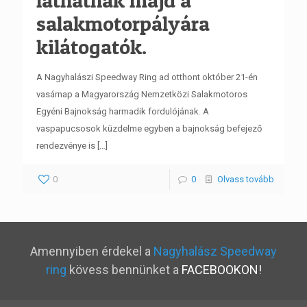
salakmotorpályára
kilátogatók.
A Nagyhalászi Speedway Ring ad otthont október 21-én
vasárnap a Magyarország Nemzetközi Salakmotoros
Egyéni Bajnokság harmadik fordulójának. A
vaspapucsosok küzdelme egyben a bajnokság befejező
rendezvénye is
[…]
0
0
Olvass tovább
Amennyiben érdekel a
Nagyhalász Speedway
ring
kövess bennünket a
FACEBOOKON!