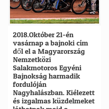
2018.Október 21-én
vasárnap a bajnoki cím
dől el a Magyarország
Nemzetközi
Salakmotoros Egyéni
Bajnokság harmadik
fordulóján
Nagyhalászban. Kiélezett
és izgalmas küzdelmeket
láthatnak majd a