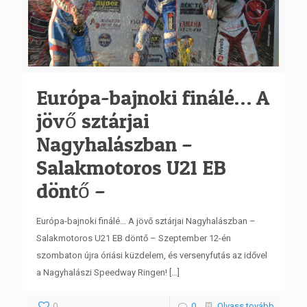
Európa-bajnoki finálé… A
jövő sztárjai
Nagyhalászban –
Salakmotoros U21 EB
döntő –
Európa-bajnoki finálé… A jövő sztárjai Nagyhalászban –
Salakmotoros U21 EB döntő – Szeptember 12-én
szombaton újra óriási küzdelem, és versenyfutás az idővel
a Nagyhalászi Speedway Ringen!
[…]
0
0
Olvass tovább