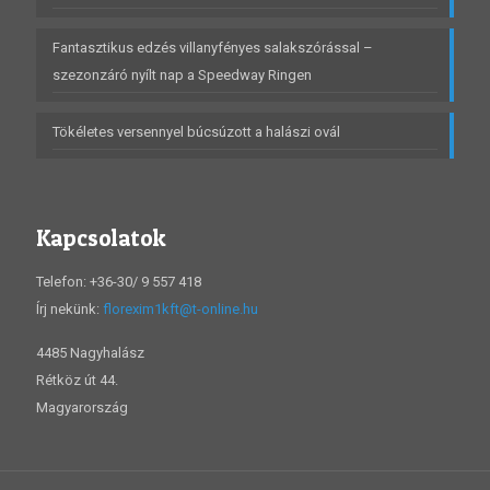
Fantasztikus edzés villanyfényes salakszórással –
szezonzáró nyílt nap a Speedway Ringen
Tökéletes versennyel búcsúzott a halászi ovál
Kapcsolatok
Telefon: +36-30/ 9 557 418
Írj nekünk:
florexim1kft@t-online.hu
4485 Nagyhalász
Rétköz út 44.
Magyarország