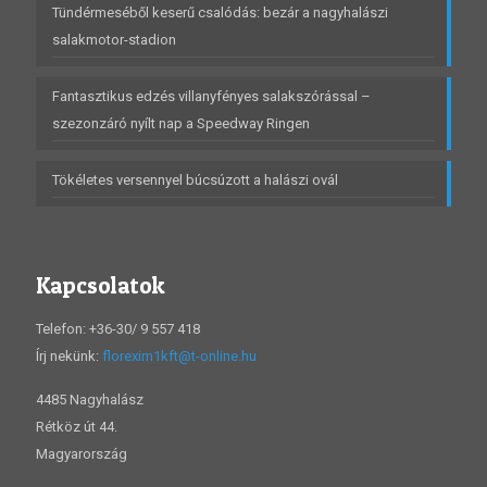
Tündérmeséből keserű csalódás: bezár a nagyhalászi
salakmotor-stadion
Fantasztikus edzés villanyfényes salakszórással –
szezonzáró nyílt nap a Speedway Ringen
Tökéletes versennyel búcsúzott a halászi ovál
Kapcsolatok
Telefon: +36-30/ 9 557 418
Írj nekünk:
florexim1kft@t-online.hu
4485 Nagyhalász
Rétköz út 44.
Magyarország