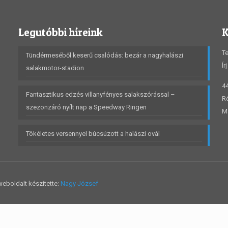
Legutóbbi híreink
K
Te
Tündérmeséből keserű csalódás: bezár a nagyhalászi
Ír
salakmotor-stadion
4
Fantasztikus edzés villanyfényes salakszórással –
Ré
szezonzáró nyílt nap a Speedway Ringen
M
Tökéletes versennyel búcsúzott a halászi ovál
eboldalt készítette:
Nagy József