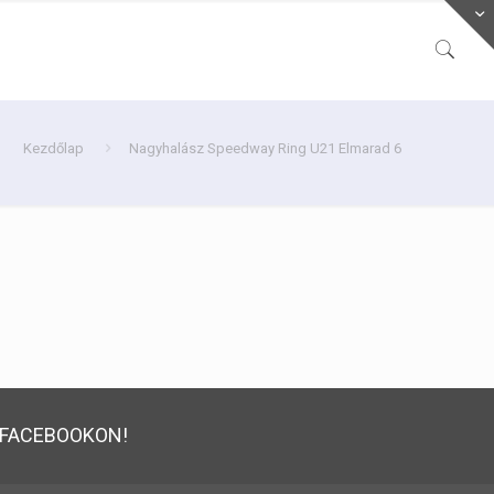
Kezdőlap
Nagyhalász Speedway Ring U21 Elmarad 6
FACEBOOKON!