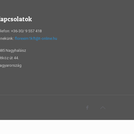
apcsolatok
lefon: +36-30/ 9 557 418
j nekünk:
florexim1kft@t-online.hu
485 Nagyhalász
tköz út 44.
agyarország