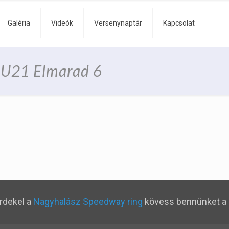
Galéria
Videók
Versenynaptár
Kapcsolat
 U21 Elmarad 6
rdekel a
Nagyhalász Speedway ring
kövess bennünket a