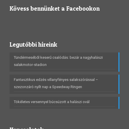
Kövess bennünket a Facebookon
Legutóbbi híreink
Tündérmeséből keserű csalódás: bezár a nagyhalászi
salakmotor-stadion
Fantasztikus edzés villanyfényes salakszórással –
szezonzáró nyílt nap a Speedway Ringen
Tökéletes versennyel búcsúzott a halászi ovál