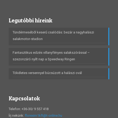
Legutóbbi híreink
Tündérmeséből keserű csalódás: bezár a nagyhalászi
salakmotor-stadion
Fantasztikus edzés villanyfényes salakszórással –
szezonzáró nyílt nap a Speedway Ringen
Tökéletes versennyel búcsúzott a halászi ovál
Kapcsolatok
Telefon: +36-30/ 9 557 418
Írj nekünk:
florexim1kft@t-online.hu