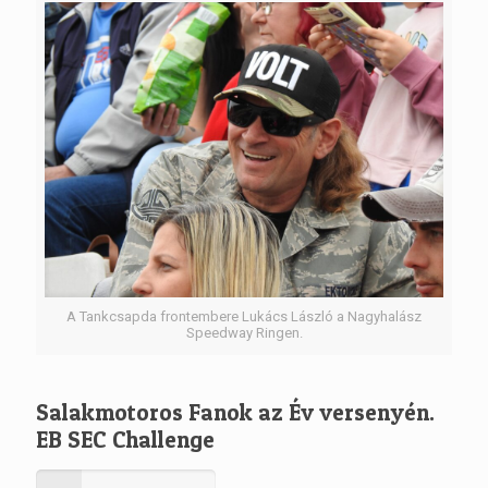
A Tankcsapda frontembere Lukács László a Nagyhalász
Speedway Ringen.
Salakmotoros Fanok az Év versenyén.
EB SEC Challenge