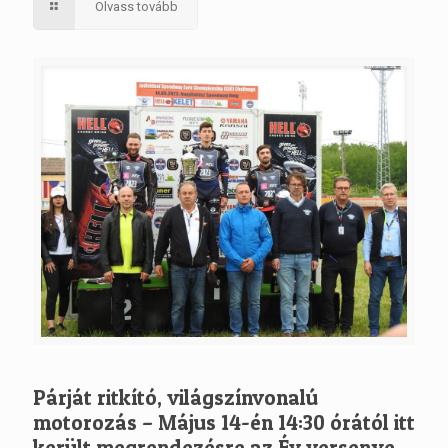
Olvass tovább
Párját ritkító, világszínvonalú
motorozás – Május 14-én 14:30 órától itt
került megrendezésre az Év versenye