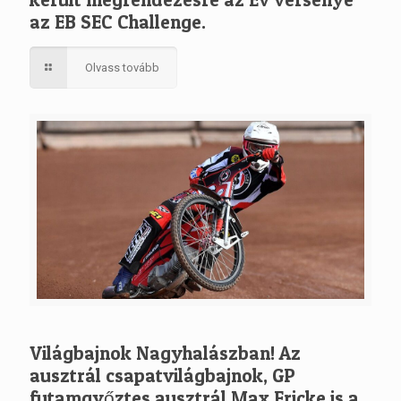
az EB SEC Challenge.
Olvass tovább
Világbajnok Nagyhalászban! Az
ausztrál csapatvilágbajnok, GP
futamgyőztes ausztrál Max Fricke is a