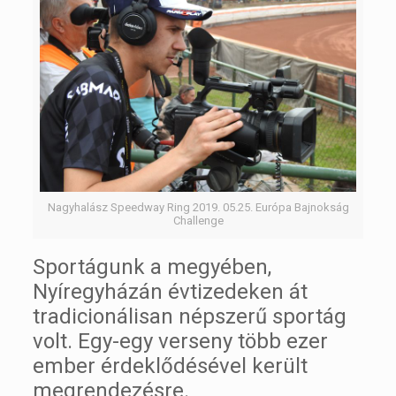
Nagyhalász Speedway Ring 2019. 05.25. Európa Bajnokság
Challenge
Sportágunk a megyében,
Nyíregyházán évtizedeken át
tradicionálisan népszerű sportág
volt. Egy-egy verseny több ezer
ember érdeklődésével került
megrendezésre.