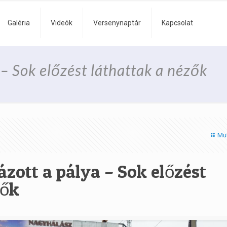
Galéria
Videók
Versenynaptár
Kapcsolat
 – Sok előzést láthattak a nézők
Mu
zott a pálya – Sok előzést
zők