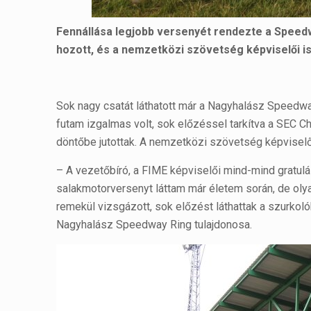
Fennállása legjobb versenyét rendezte a Speed
hozott, és a nemzetközi szövetség képviselői i
Sok nagy csatát láthatott már a Nagyhalász Speedw
futam izgalmas volt, sok előzéssel tarkítva a SEC Ch
döntőbe jutottak. A nemzetközi szövetség képviselő
– A vezetőbíró, a FIME képviselői mind-mind gratulá
salakmotorversenyt láttam már életem során, de oly
remekül vizsgázott, sok előzést láthattak a szurkol
Nagyhalász Speedway Ring tulajdonosa.