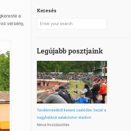
Keresés
gkereste a
os verseny,
Legújabb posztjaink
Tündérmeséből keserű csalódás: bezár a
nagyhalászi salakmotor-stadion
Nincs hozzászólás