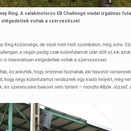
way Ring. A salakmotoros EB Challenge viadal izgalmas fu
s elégedettek voltak a szervezéssel.
ay Ring közönsége, de olyat mint múlt szombaton, még soha. Sz
allengen, a végén pedig csak különfutamok után dőlt el, kik azok
i is maximálisan elégedettek voltak a szervezéssel.
ltak, és jelezték, hogy örömmel hoznának ide hasonló versenyek
at, hogy négy különfutamot rendeznek egy kiadó helyért, még ne
ók, és szerencsére baleset sem történt – mondta Albók József, 