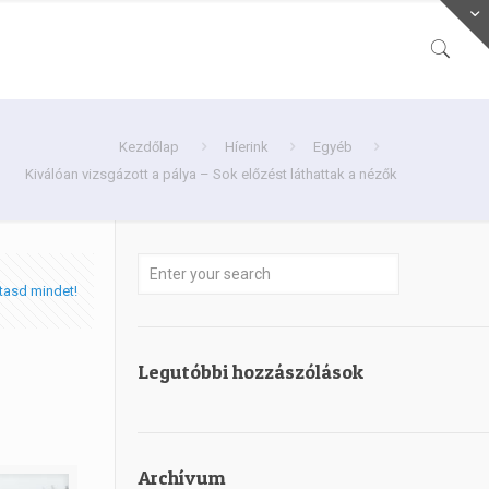
Kezdőlap
Híerink
Egyéb
Kiválóan vizsgázott a pálya – Sok előzést láthattak a nézők
tasd mindet!
Legutóbbi hozzászólások
Archívum