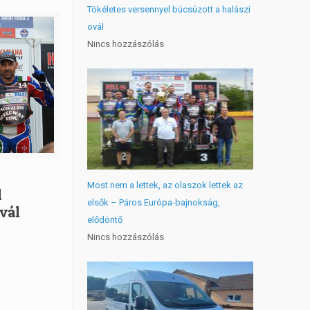
Tökéletes versennyel búcsúzott a halászi
ovál
Nincs hozzászólás
Most nem a lettek, az olaszok lettek az
l
elsők – Páros Európa-bajnokság,
ovál
elődöntő
Nincs hozzászólás