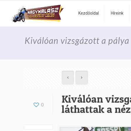
Kezdőoldal
Híreink
Kiválóan vizsgázott a pálya
Kiválóan vizsgá
0
láthattak a né