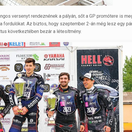
angos versenyt rendeznének a pályán, sőt a GP promótere is me
fordulókat. Az biztos, hogy szeptember 2-án még lesz egy pár
iktus következtében bezár a létesítmény.