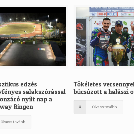
sztikus edzés
Tökéletes versennye
yfényes salakszórással
búcsúzott a halászi 
onzáró nyílt nap a
way Ringen
Olvass tovább
Olvass tovább