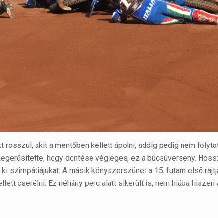
t rosszul, akit a mentőben kellett ápolni, addig pedig nem folyta
 megerősítette, hogy döntése végleges, ez a búcsúverseny. Hossz
ki szimpátiájukat. A másik kényszerszünet a 15. futam első rajtja 
llett cserélni. Ez néhány perc alatt sikerült is, nem hiába hiszen 