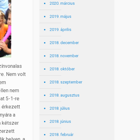
2020. március
2019. május
2019. április
2018. december
2018. november
színvonalas
2018. október
re. Nem volt
nem
2018. szeptember
ellen nem
2018. augusztus
at 5-1-re
m érkezett
2018. július
onyára a
2018. június
n kétszer
zerzett
2018. február
ik helyen, a