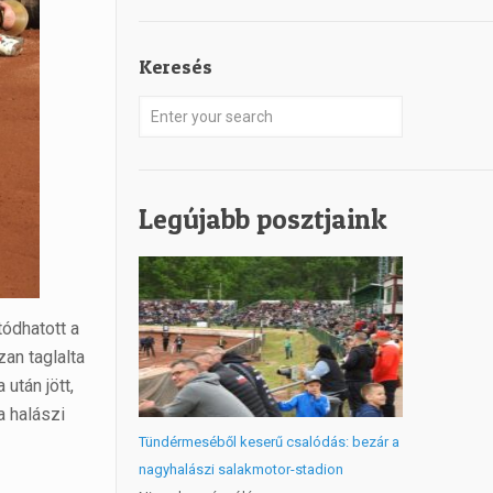
Keresés
Legújabb posztjaink
tódhatott a
an taglalta
után jött,
a halászi
Tündérmeséből keserű csalódás: bezár a
nagyhalászi salakmotor-stadion