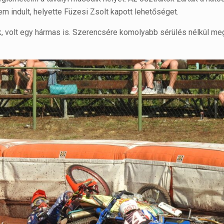
m indult, helyette Füzesi Zsolt kapott lehetőséget.
k, volt egy hármas is. Szerencsére komolyabb sérülés nélkül me