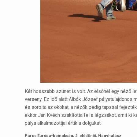
Két hosszabb szünet is volt. Az elsőnél egy néző let
verseny. Ez idő alatt Albók József pályatulajdonos
és sorolta az okokat, a nézők pedig tapssal fejezték 
ekkor Jan Kvéch szakította fel a légzsákot, amit ki ke
pálya alkalmazottjai értik a dolgukat.
Páros Európa-bajnokság, 2. elődöntő, Nagyhalász