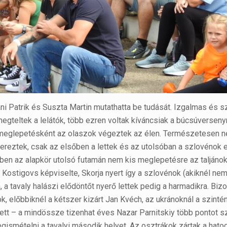
fáni Patrik és Suszta Martin mutathatta be tudását. Izgalmas és 
egteltek a lelátók, több ezren voltak kíváncsiak a búcsúverseny
a meglepetésként az olaszok végeztek az élen. Természetesen 
ereztek, csak az elsőben a lettek és az utolsóban a szlovénok 
ebben az alapkör utolsó futamán nem kis meglepetésre az taljánok
j Kostigovs képviselte, Skorja nyert így a szlovénok (akiknél ne
 a tavaly halászi elődöntőt nyerő lettek pedig a harmadikra. Biz
 előbbiknél a kétszer kizárt Jan Kvéch, az ukránoknál a szinté
zett – a mindössze tizenhat éves Nazar Parnitskiy több pontot s
gismételni a tavalyi második helyet. Az osztrákok zártak a hatod