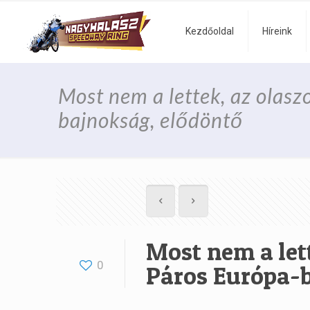
Kezdőoldal
Híreink
Most nem a lettek, az olasz
bajnokság, elődöntő
Most nem a lett
0
Páros Európa-b