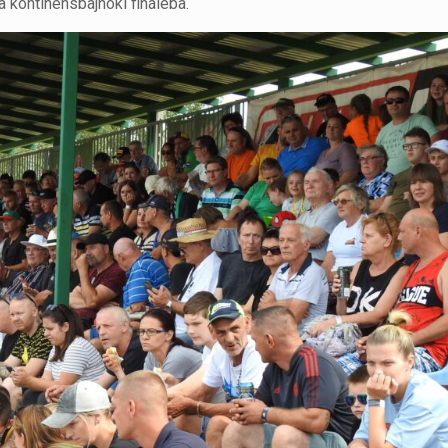
a kontinensbajnoki fináléba.