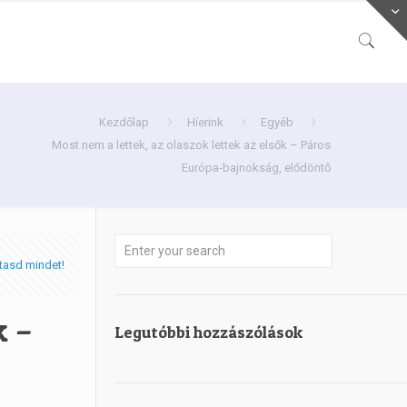
Kezdőlap
Híerink
Egyéb
Most nem a lettek, az olaszok lettek az elsők – Páros
Európa-bajnokság, elődöntő
tasd mindet!
k –
Legutóbbi hozzászólások