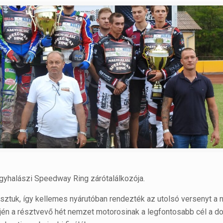
gyhalászi Speedway Ring zárótalálkozója.
sztuk, így kellemes nyárutóban rendezték az utolsó versenyt a 
jén a résztvevő hét nemzet motorosinak a legfontosabb cél a 