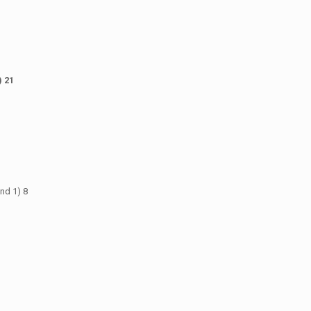
) 21
nd 1) 8