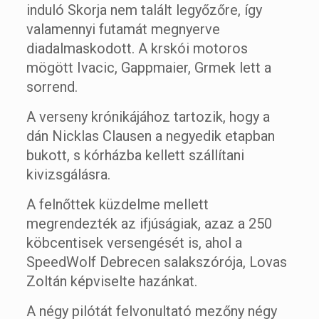
induló Skorja nem talált legyőzőre, így
valamennyi futamát megnyerve
diadalmaskodott. A krskói motoros
mögött Ivacic, Gappmaier, Grmek lett a
sorrend.
A verseny krónikájához tartozik, hogy a
dán Nicklas Clausen a negyedik etapban
bukott, s kórházba kellett szállítani
kivizsgálásra.
A felnőttek küzdelme mellett
megrendezték az ifjúságiak, azaz a 250
köbcentisek versengését is, ahol a
SpeedWolf Debrecen salakszórója, Lovas
Zoltán képviselte hazánkat.
A négy pilótát felvonultató mezőny négy