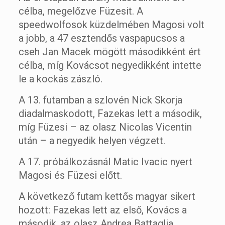
célba, megelőzve Füzesit. A
speedwolfosok küzdelmében Magosi volt
a jobb, a 47 esztendős vaspapucsos a
cseh Jan Macek mögött másodikként ért
célba, míg Kovácsot negyedikként intette
le a kockás zászló.
A 13. futamban a szlovén Nick Skorja
diadalmaskodott, Fazekas lett a második,
míg Füzesi – az olasz Nicolas Vicentin
után – a negyedik helyen végzett.
A 17. próbálkozásnál Matic Ivacic nyert
Magosi és Füzesi előtt.
A következő futam kettős magyar sikert
hozott: Fazekas lett az első, Kovács a
második, az olasz Andrea Battaglia