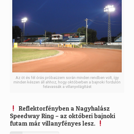
Az öt és fél órás próbaüzem során minden rendben volt, így
minden készen áll ahhoz, hogy októberben a bajnoki fordulón
felavassák a villanyvilágítást
Reflektorfényben a Nagyhalász
Speedway Ring – az októberi bajnoki
futam már villanyfényes lesz.