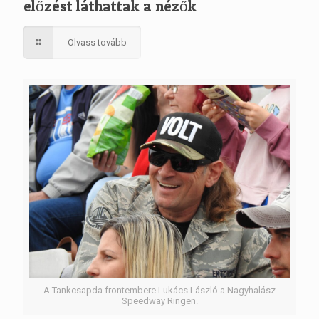
előzést láthattak a nézők
Olvass tovább
A Tankcsapda frontembere Lukács László a Nagyhalász
Speedway Ringen.