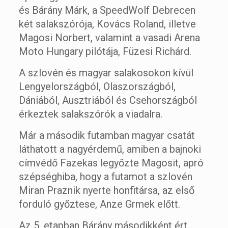
és Bárány Márk, a SpeedWolf Debrecen
két salakszórója, Kovács Roland, illetve
Magosi Norbert, valamint a vasadi Arena
Moto Hungary pilótája, Füzesi Richárd.
A szlovén és magyar salakosokon kívül
Lengyelországból, Olaszországból,
Dániából, Ausztriából és Csehországból
érkeztek salakszórók a viadalra.
Már a második futamban magyar csatát
láthatott a nagyérdemű, amiben a bajnoki
címvédő Fazekas legyőzte Magosit, apró
szépséghiba, hogy a futamot a szlovén
Miran Praznik nyerte honfitársa, az első
forduló győztese, Anze Grmek előtt.
Az 5. etapban Bárány másodikként ért