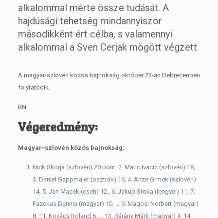
alkalommal mérte össze tudását. A
hajdúsági tehetség mindannyiszor
másodikként ért célba, s valamennyi
alkalommal a Sven Cerjak mögött végzett.
A magyar-szlovén közös bajnokság október 23-án Debrecenben
folytatódik.
BN
Végeredmény:
Magyar-szlovén közös bajnokság:
Nick Skorja (szlovén) 20 pont, 2. Matic Ivacic (szlovén) 18,
3. Daniel Gappmaier (osztrák) 16, 4. Anze Grmek (szlovén)
14, 5. Jan Macek (cseh) 12., 6. Jakub Sroka (lengyel) 11, 7.
Fazekas Dennis (magyar) 10, … 9. Magosi Norbert (magyar)
8, 11. Kovács Roland 6, … 13. Bárány Márk (magyar) 4, 14.