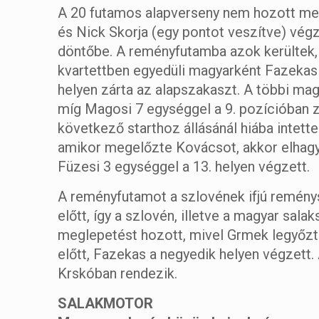
A 20 futamos alapverseny nem hozott megl
és Nick Skorja (egy pontot veszítve) végze
döntőbe. A reményfutamba azok kerültek, 
kvartettben egyedüli magyarként Fazekas 
helyen zárta az alapszakaszt. A többi mag
míg Magosi 7 egységgel a 9. pozícióban z
következő starthoz állásánál hiába intette
amikor megelőzte Kovácsot, akkor elhagyta 
Füzesi 3 egységgel a 13. helyen végzett.
A reményfutamot a szlovének ifjú remén
előtt, így a szlovén, illetve a magyar sala
meglepetést hozott, mivel Grmek legyőzte 
előtt, Fazekas a negyedik helyen végzett.
Krskóban rendezik.
SALAKMOTOR