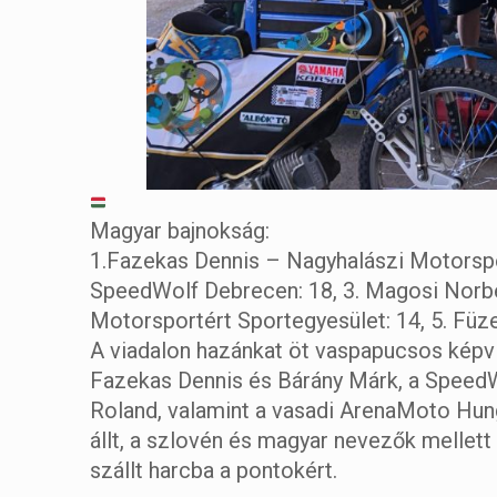
Magyar bajnokság:
1.Fazekas Dennis – Nagyhalászi Motorspo
SpeedWolf Debrecen: 18, 3. Magosi Norb
Motorsportért Sportegyesület: 14, 5. Füz
A viadalon hazánkat öt vaspapucsos képvi
Fazekas Dennis és Bárány Márk, a SpeedW
Roland, valamint a vasadi ArenaMoto Hun
állt, a szlovén és magyar nevezők mellett
szállt harcba a pontokért.