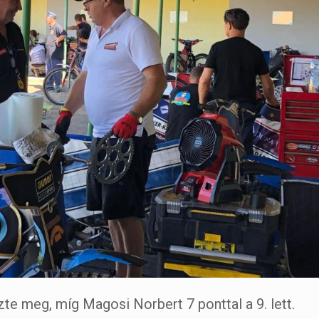
zte meg, míg Magosi Norbert 7 ponttal a 9. lett.