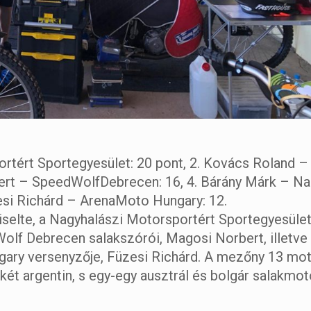
rtért Sportegyesület: 20 pont, 2. Kovács Roland –
ert – SpeedWolfDebrecen: 16, 4. Bárány Márk – Na
esi Richárd – ArenaMoto Hungary: 12.
selte, a Nagyhalászi Motorsportért Sportegyesület 
olf Debrecen salakszórói, Magosi Norbert, illetv
gary versenyzője, Füzesi Richárd. A mezőny 13 mo
 két argentin, s egy-egy ausztrál és bolgár salakmo