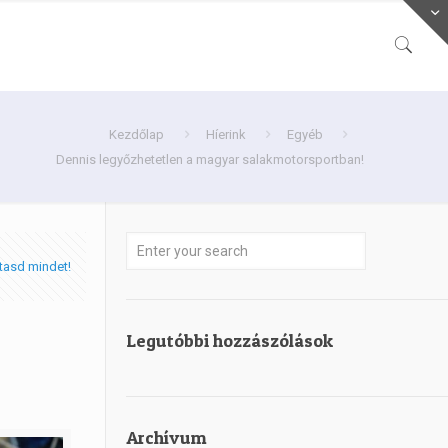
Kezdőlap
Híerink
Egyéb
Dennis legyőzhetetlen a magyar salakmotorsportban!
tasd mindet!
Legutóbbi hozzászólások
Archívum