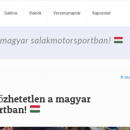
Galéria
Videók
Versenynaptár
Kapcsolat
a magyar salakmotorsportban!
Mu
őzhetetlen a magyar
rtban!