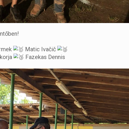
ntőben!
Grmek
Matic Ivačič
korja
Fazekas Dennis