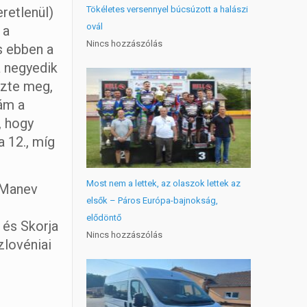
Tökéletes versennyel búcsúzott a halászi
retlenül)
ovál
 a
Nincs hozzászólás
s ebben a
a negyedik
ezte meg,
ám a
, hogy
a 12., míg
Most nem a lettek, az olaszok lettek az
 Manev
elsők – Páros Európa-bajnokság,
elődöntő
 és Skorja
Nincs hozzászólás
zlovéniai