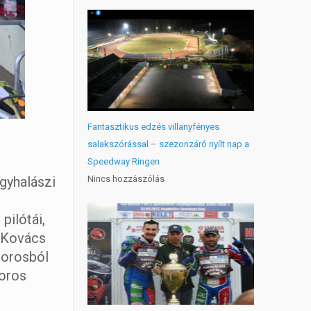
Fantasztikus edzés villanyfényes
salakszórással – szezonzáró nyílt nap a
Speedway Ringen
Nincs hozzászólás
gyhalászi
pilótái,
e Kovács
torosból
toros