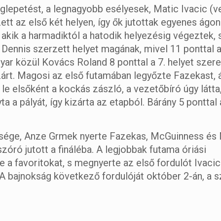
epetést, a legnagyobb esélyesek, Matic Ivacic (ve
tt az első két helyen, így ők jutottak egyenes ágon
akik a harmadiktól a hatodik helyezésig végeztek, 
Dennis szerzett helyet magának, mivel 11 ponttal 
yar közül Kovács Roland 8 ponttal a 7. helyet szer
árt. Magosi az első futamában legyőzte Fazekast, 
 le elsőként a kockás zászló, a vezetőbíró úgy látta
a pályát, így kizárta az etapból. Bárány 5 ponttal 
ysége, Anze Grmek nyerte Fazekas, McGuinness és
kszóró jutott a fináléba. A legjobbak futama óriási
a favoritokat, s megnyerte az első fordulót Ivacic
 A bajnokság következő fordulóját október 2-án, a s