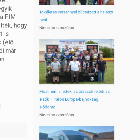
sef. –
egyik
Tökéletes versennyel búcsúzott a halászi
, a FIM
ovál
lték, hogy
Nincs hozzászólás
t is
 (élő
ndi már
en
Most nem a lettek, az olaszok lettek az
elsők – Páros Európa-bajnokság,
i
elődöntő
Nincs hozzászólás