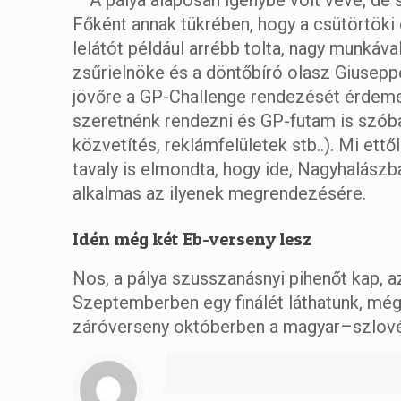
– A pálya alaposan igénybe volt véve, de 
Főként annak tükrében, hogy a csütörtöki
lelátót például arrébb tolta, nagy munkával
zsűrielnöke és a döntőbíró olasz Giuseppe
jövőre a GP-Challenge rendezését érdemel
szeretnénk rendezni és GP-futam is szóba
közvetítés, reklámfelületek stb..). Mi ett
tavaly is elmondta, hogy ide, Nagyhalászb
alkalmas az ilyenek megrendezésére.
Idén még két Eb-verseny lesz
Nos, a pálya szusszanásnyi pihenőt kap, az
Szeptemberben egy finálét láthatunk, még
záróverseny októberben a magyar–szlovén