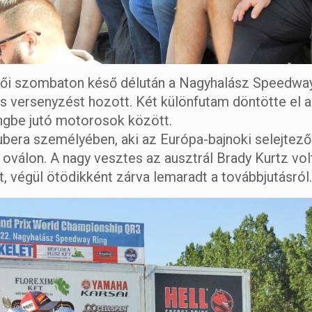
lői szombaton késő délután a Nagyhalász Speedway
las versenyzést hozott. Két különfutam döntötte el a
engbe jutó motorosok között.
bera személyében, aki az Európa-bajnoki selejtező
oválon. A nagy vesztes az ausztrál Brady Kurtz volt
t, végül ötödikként zárva lemaradt a továbbjutásról