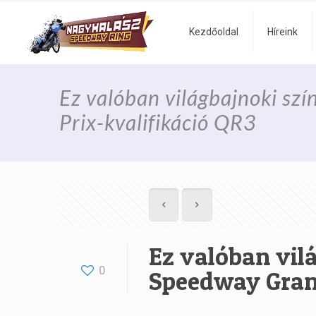
Kezdőoldal
Híreink
Ez valóban világbajnoki sz
Prix-kvalifikáció QR3
Ez valóban vil
0
Speedway Grand