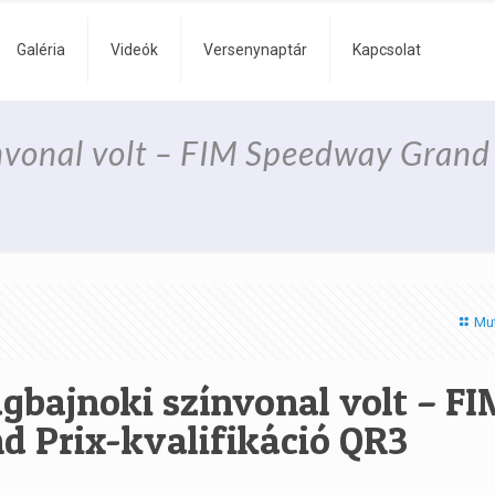
Galéria
Videók
Versenynaptár
Kapcsolat
ínvonal volt – FIM Speedway Grand
Mu
ágbajnoki színvonal volt – F
 Prix-kvalifikáció QR3