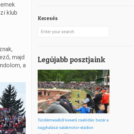
 remek
zi klub
Keresés
znak,
tező, majd
Legújabb posztjaink
ondolom, a
Tündérmeséből keserű csalódás: bezár a
nagyhalászi salakmotor-stadion