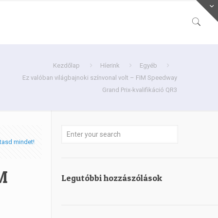
Kezdőlap
Híerink
Egyéb
Ez valóban világbajnoki színvonal volt – FIM Speedway
Grand Prix-kvalifikáció QR3
tasd mindet!
IM
Legutóbbi hozzászólások