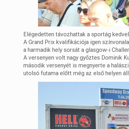
Elégedetten távozhattak a sportág kedve
A Grand Prix kvalifikációja igen színvona
a harmadik hely sorsát a glasgow-i Chall
A versenyen volt nagy győztes Dominik Ku
második versenyét is megnyerte a halászi 
utolsó futama előtt még az első helyen áll