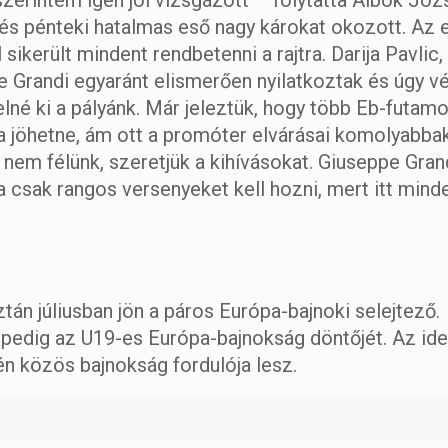
szerintem igen jól vizsgázott – folytatta Albók Józ
 és pénteki hatalmas eső nagy károkat okozott. Az 
 sikerült mindent rendbetenni a rajtra. Darija Pavlic
 Grandi egyaránt elismerően nyilatkoztak és úgy vé
né ki a pályánk. Már jeleztük, hogy több Eb-futamo
 jöhetne, ám ott a promóter elvárásai komolyabbak
ől nem félünk, szeretjük a kihívásokat. Giuseppe Gra
a csak rangos versenyeket kell hozni, mert itt mind
tán júliusban jön a páros Európa-bajnoki selejtező.
pedig az U19-es Európa-bajnokság döntőjét. Az ide
 közös bajnokság fordulója lesz.