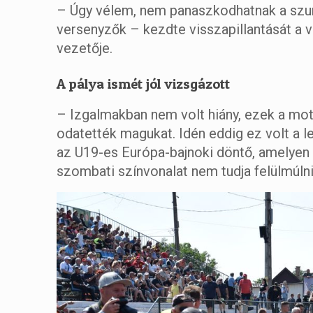
– Úgy vélem, nem panaszkodhatnak a szur
versenyzők – kezdte visszapillantását a v
vezetője.
A pálya ismét jól vizsgázott
– Izgalmakban nem volt hiány, ezek a mot
odatették magukat. Idén eddig ez volt a l
az U19-es Európa-bajnoki döntő, amelyen
szombati színvonalat nem tudja felülmúln