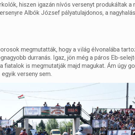
kolók, hiszen igazán nívós versenyt produkáltak a
ersenyre Albók József pályatulajdonos, a nagyhalás
orosok megmutatták, hogy a világ élvonalába tarto
egnagyobb durranás. Igaz, jön még a páros Eb-selej
 a fiatalok is megmutatják majd magukat. Ám úgy g
i egyik verseny sem.