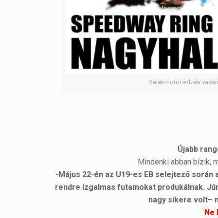
Salakmotor edzés vasár
Újabb rang
Mindenki abban bízik, 
-Május 22-én az U19-es EB selejtező során a
rendre izgalmas futamokat produkálnak. Jún
nagy sikere volt– 
Ne 