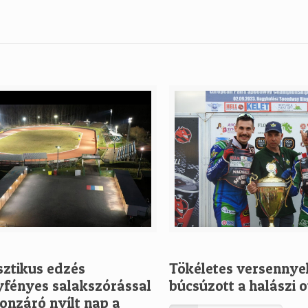
sztikus edzés
Tökéletes versennye
yfényes salakszórással
búcsúzott a halászi 
onzáró nyílt nap a