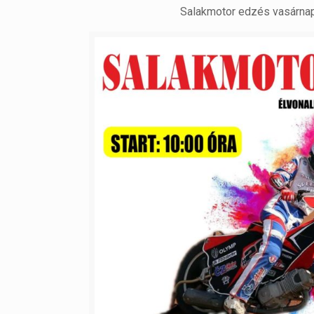
Salakmotor edzés vasárnap