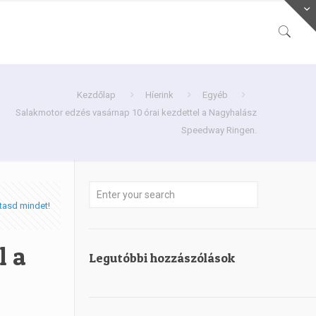
Kezdőlap
Híerink
Egyéb
Salakmotor edzés vasárnap 10 órai kezdettel a Nagyhalász
Speedway Ringen.
tasd mindet!
l a
Legutóbbi hozzászólások