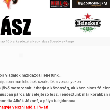
nap 10 órai kezdettel a Nagyhalász Speedway Ringen.
os viadalok házigazdái lehetünk…
májusban már lehetnek szurkolók a versenyeken.
 jövő motorosait láthatja a közönség, akikben nincs félele
iusban páros EB selejtező lesz, rendeztünk már korábban il
mondta Albók József, a pálya tulajdonosa.
hagyja veszni adója 1%-át!