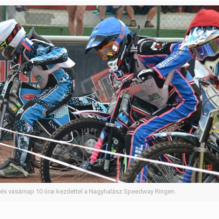
és vasárnap 10 órai kezdettel a Nagyhalász Speedway Ringen.