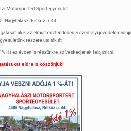
zi Motorsportért Sportegyesület.
5. Nagyhalász, Rétköz u. 44.
atását, akik az elmúlt esztendőben a személyi jövedelemadój
gyesületünk részére utalták át.
1%-át ez évben is részünkre szíveskedjenek felajánlani.
tásukat előre is köszönjük!