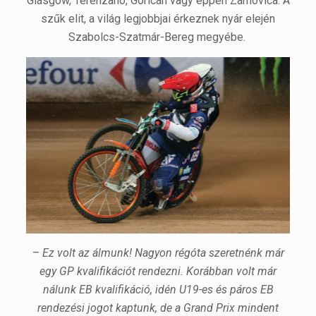
Glasgow, Terenzano, Gorican vagy éppen Zarnovica. A
szűk elit, a világ legjobbjai érkeznek nyár elején
Szabolcs-Szatmár-Bereg megyébe.
–
Ez volt az álmunk! Nagyon régóta szeretnénk már
egy GP kvalifikációt rendezni. Korábban volt már
nálunk EB kvalifikáció, idén U19-es és páros EB
rendezési jogot kaptunk, de a Grand Prix mindent