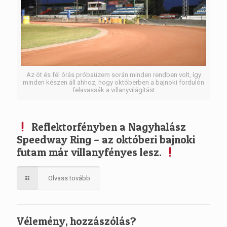
Az öt és fél órás próbaüzem során minden rendben volt, így
minden készen áll ahhoz, hogy októberben a bajnoki fordulón
felavassák a villanyvilágítást
Reflektorfényben a Nagyhalász
Speedway Ring – az októberi bajnoki
futam már villanyfényes lesz.
Olvass tovább
Vélemény, hozzászólás?