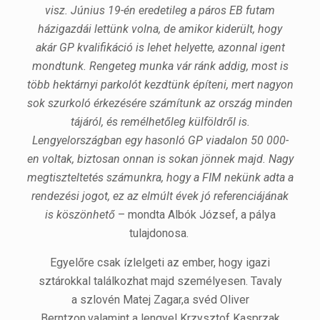
visz. Június 19-én eredetileg a páros EB futam
házigazdái lettünk volna, de amikor kiderült, hogy
akár GP kvalifikáció is lehet helyette, azonnal igent
mondtunk. Rengeteg munka vár ránk addig, most is
több hektárnyi parkolót kezdtünk építeni, mert nagyon
sok szurkoló érkezésére számítunk az ország minden
tájáról, és remélhetőleg külföldről is.
Lengyelországban egy hasonló GP viadalon 50 000-
en voltak, biztosan onnan is sokan jönnek majd. Nagy
megtiszteltetés számunkra, hogy a FIM nekünk adta a
rendezési jogot, ez az elmúlt évek jó referenciájának
is köszönhető
– mondta Albók József, a pálya
tulajdonosa.
Egyelőre csak ízlelgeti az ember, hogy igazi
sztárokkal találkozhat majd személyesen. Tavaly
a szlovén Matej Zagar,a svéd Oliver
Berntzon,valamint a lengyel Krzysztof Kasprzak