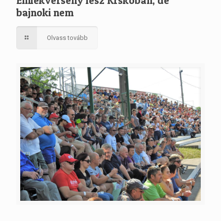
Emlékverseny lesz Krskóban, de
bajnoki nem
Olvass tovább