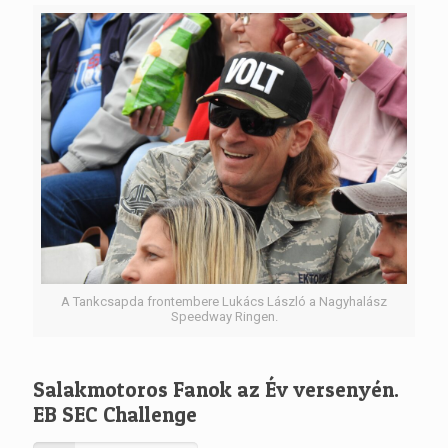
A Tankcsapda frontembere Lukács László a Nagyhalász
Speedway Ringen.
Salakmotoros Fanok az Év versenyén.
EB SEC Challenge