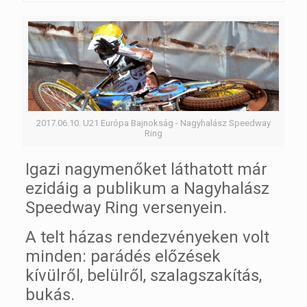
2017.06.10. U21 Európa Bajnokság - Nagyhalász Speedway
Ring
Igazi nagymenőket láthatott már
ezidáig a publikum a Nagyhalász
Speedway Ring versenyein.
A telt házas rendezvényeken volt
minden: parádés előzések
kívülről, belülről, szalagszakítás,
bukás.