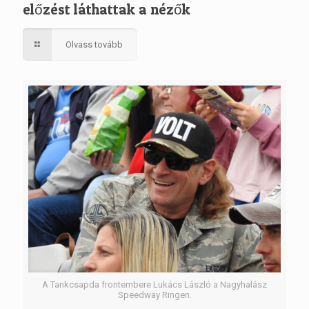
előzést láthattak a nézők
Olvass tovább
A Tankcsapda frontembere Lukács László a Nagyhalász
Speedway Ringen.