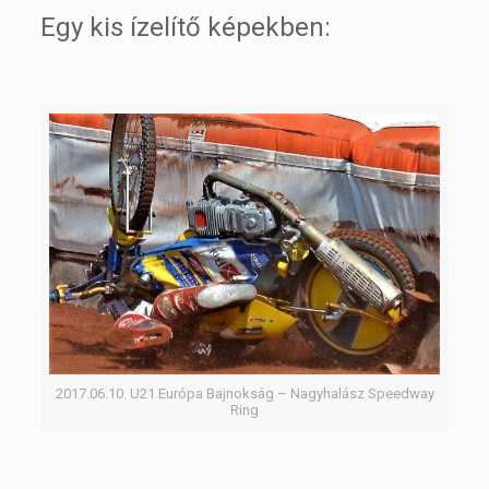
Egy kis ízelítő képekben:
2017.06.10. U21 Európa Bajnokság – Nagyhalász Speedway
Ring