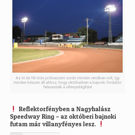
Az öt és fél órás próbaüzem során minden rendben volt, így
minden készen áll ahhoz, hogy októberben a bajnoki fordulón
felavassák a villanyvilágítást
Reflektorfényben a Nagyhalász
Speedway Ring – az októberi bajnoki
futam már villanyfényes lesz.