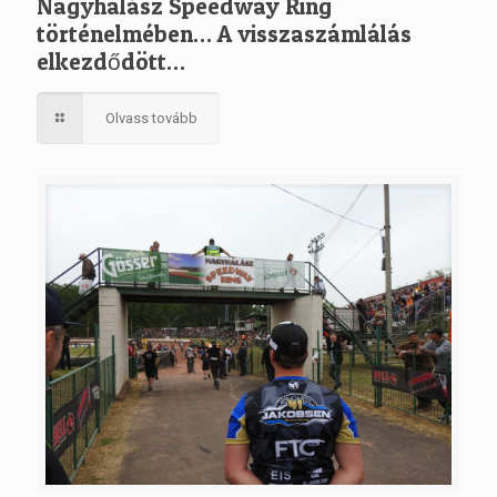
Nagyhalász Speedway Ring
történelmében… A visszaszámlálás
elkezdődött…
Olvass tovább