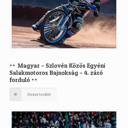
Magyar – Szlovén Közös Egyéni
Salakmotoros Bajnokság – 4. záró
forduló
Olvass tovább