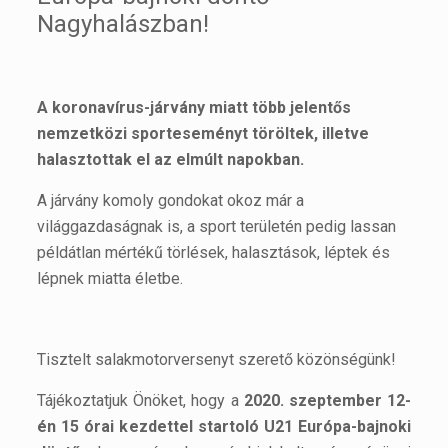
Nagyhalászban!
A koronavírus-járvány miatt több jelentős
nemzetközi sporteseményt töröltek, illetve
halasztottak el az elmúlt napokban.
A járvány komoly gondokat okoz már a
világgazdaságnak is, a sport területén pedig lassan
példátlan mértékű törlések, halasztások, léptek és
lépnek miatta életbe.
Tisztelt salakmotorversenyt szerető közönségünk!
Tájékoztatjuk Önöket, hogy a
2020. szeptember 12-
én 15 órai kezdettel startoló U21
Európa-bajnoki