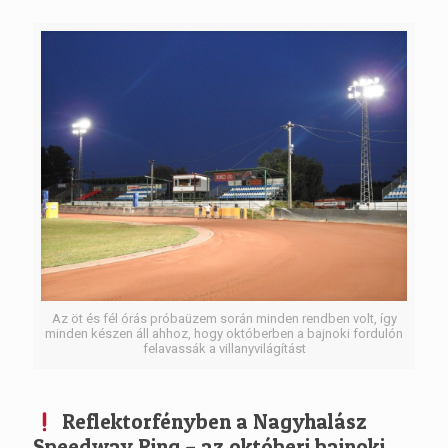
Az öt és fél órás próbaüzem során minden rendben volt, így
minden készen áll ahhoz, hogy októberben a bajnoki fordulón
felavassák a villanyvilágítást
Reflektorfényben a Nagyhalász
Speedway Ring – az októberi bajnoki