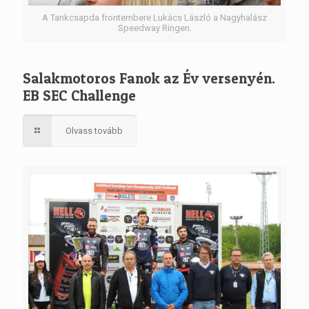
A Tankcsapda frontembere Lukács László a Nagyhalász
Speedway Ringen.
Salakmotoros Fanok az Év versenyén.
EB SEC Challenge
Olvass tovább