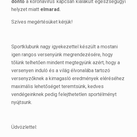
döntő
a koronavírus kapcsán kialakult egészségügyi
helyzet miatt
elmarad.
Szíves megértésüket kérjük!
Sportklubunk nagy igyekezettel készült a mostani
igen rangos versenyünk megrendezésére, hogy
tőlünk telhetően mindent megtegyünk azért, hogy a
versenyen induló és a világ élvonalába tartozó
versenyzőknek a kimagasló eredmények eléréséhez
maximális lehetőséget teremtsünk, kedves
vendégeinknek pedig felejthetetlen sportélményt
nyújtsunk.
Üdvözlettel: